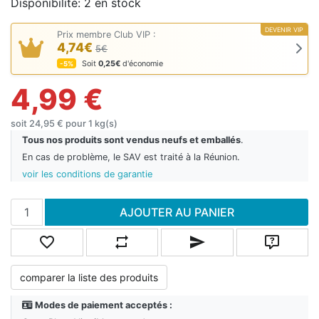
Disponibilité:
2 en stock
DEVENIR VIP
Prix membre Club VIP :
4,74€
5€
Soit
0,25€
d'économie
-5%
4,99 €
soit 24,95 € pour 1 kg(s)
Tous nos produits sont vendus neufs et emballés
.
En cas de problème, le SAV est traité à la Réunion.
voir les conditions de garantie
Ajouter au panier
AJOUTER AU PANIER
Ajouter à la liste de souhaits
Ajouter à la liste de comparaison
Envoyer un email à un ami
Poser une
comparer la liste des produits
Modes de paiement acceptés :