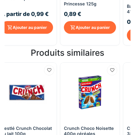
Princesse 125g
Bar
41,
À partir de 0,99 €
0,89 €
0,
Ajouter au panier
Ajouter au panier
Produits similaires
Nestlé Crunch Chocolat
Crunch Choco Noisette
Cru
au lait 100g
400g céréales
3x