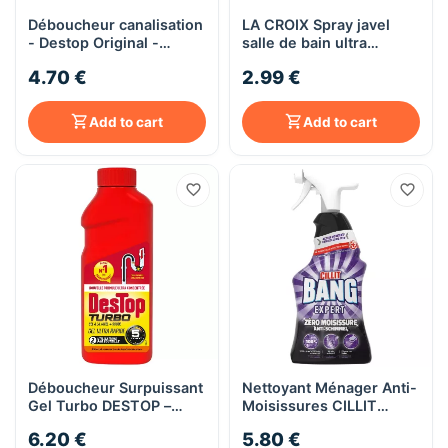
Déboucheur canalisation
LA CROIX Spray javel
- Destop Original -
salle de bain ultra
750mL
brillance 500 ml
4.70 €
2.99 €
Add to cart
Add to cart
Déboucheur Surpuissant
Nettoyant Ménager Anti-
Gel Turbo DESTOP –
Moisissures CILLIT
Flacon 500 mL – Action
BANG
6.20 €
5.80 €
en 5 min