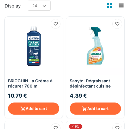
view
v
Display
BRIOCHIN La Crème à
Sanytol Dégraissant
récurer 700 ml
désinfectant cuisine
10.79 €
4.39 €
Add to cart
Add to cart
-15%