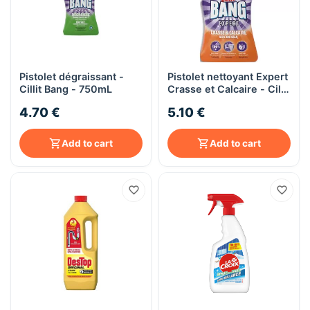
Pistolet dégraissant -
Pistolet nettoyant Expert
Cillit Bang - 750mL
Crasse et Calcaire - Cillit
Bang - 750mL
4.70 €
5.10 €
Add to cart
Add to cart