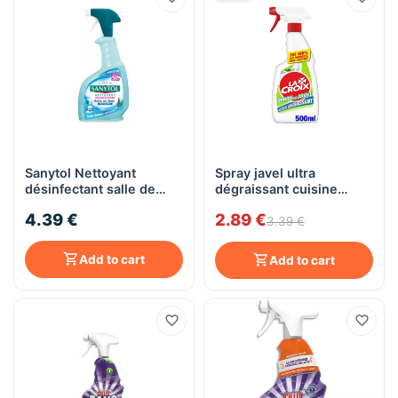
Sanytol Nettoyant
Spray javel ultra
désinfectant salle de
dégraissant cuisine
bain
Javel Lacroix 500 ml
4.39 €
2.89 €
3.39 €
Add to cart
Add to cart