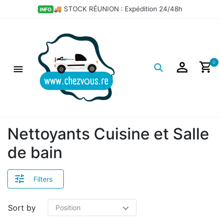
×
🚚 STOCK RÉUNION : Expédition 24/48h
INFO
Filtres
Logo
0
Nettoyants Cuisine et Salle
de bain
Filters
Sort by