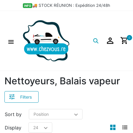
×
🚚 STOCK RÉUNION : Expédition 24/48h
INFO
Filtres
Logo
0
Nettoyeurs, Balais vapeur
Filters
Sort by
view
v
Display