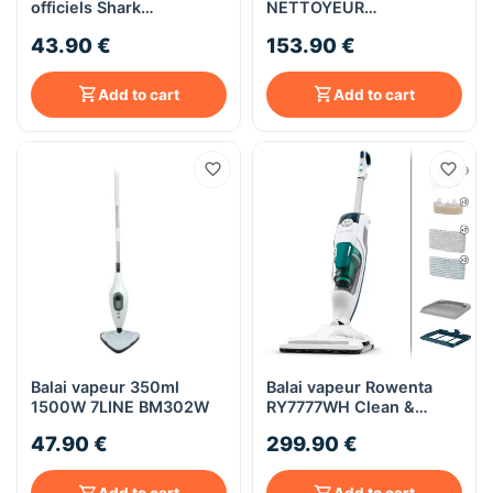
officiels Shark
NETTOYEUR
[DIRTGRIP2E ]
DETACHEUR 5 EN 1
43.90 €
153.90 €
Compatible avec les
INJECTEUR ET
balais vapeur Klik 'n' Flip
EXTRACTEUR SUBEVO
S6001UK et S6003UK,
VORTEX
Add to cart
Add to cart
Blanc
Balai vapeur 350ml
Balai vapeur Rowenta
1500W 7LINE BM302W
RY7777WH Clean &
Steam Revolution
47.90 €
299.90 €