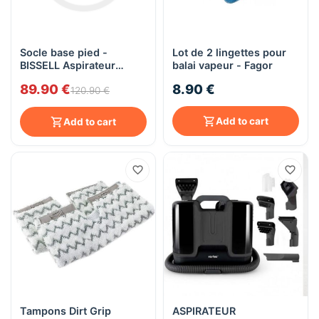
Socle base pied -
Lot de 2 lingettes pour
BISSELL Aspirateur
balai vapeur - Fagor
Vapeur Vac & Steam
89.90 €
8.90 €
1977N
120.90 €
Add to cart
Add to cart
Tampons Dirt Grip
ASPIRATEUR