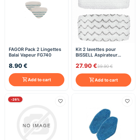
FAGOR Pack 2 Lingettes
Kit 2 lavettes pour
Balai Vapeur FG740
BISSELL Aspirateur
Vapeur Vac & Steam
8.90 €
27.90 €
1977N
39.90 €
Add to cart
Add to cart
-26%