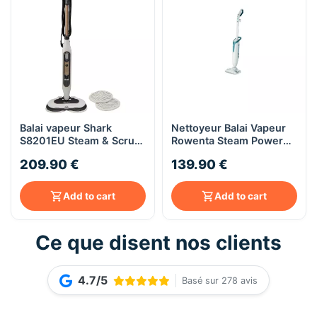
Balai vapeur Shark
Nettoyeur Balai Vapeur
S8201EU Steam & Scrub
Rowenta Steam Power
– 3 modes + Steam
All Floors (RY6597WH)
209.90 €
139.90 €
Blaster – 1120 W –
réservoir 0,35 L
Add to cart
Add to cart
Ce que disent nos clients
4.7/5
Basé sur 278 avis