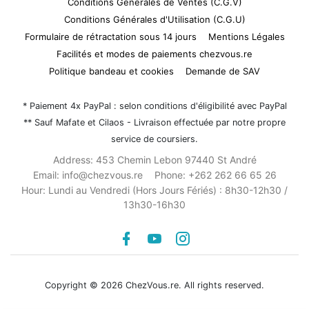
Conditions Générales de Ventes (C.G.V)
Conditions Générales d'Utilisation (C.G.U)
Formulaire de rétractation sous 14 jours
Mentions Légales
Facilités et modes de paiements chezvous.re
Politique bandeau et cookies
Demande de SAV
* Paiement 4x PayPal : selon conditions d'éligibilité avec PayPal
** Sauf Mafate et Cilaos - Livraison effectuée par notre propre
service de coursiers.
Address:
453 Chemin Lebon 97440 St André
Email:
info@chezvous.re
Phone:
+262 262 66 65 26
Hour:
Lundi au Vendredi (Hors Jours Fériés) : 8h30-12h30 /
13h30-16h30
Facebook
youtube
instagram
Copyright © 2026 ChezVous.re. All rights reserved.