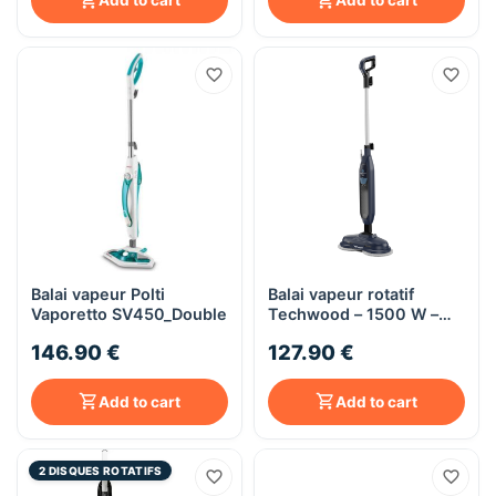
Add to cart
Add to cart
Balai vapeur Polti
Balai vapeur rotatif
Vaporetto SV450_Double
Techwood – 1500 W –
réservoir 450 ml – 2
146.90 €
127.90 €
vitesses – LED &
accessoires
Add to cart
Add to cart
2 DISQUES ROTATIFS