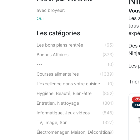
Ni
avec broyeur:
Vous
Les 
Oui
tous 
Les catégories
expér
Les bons plans rentrée
(65)
Des 
Ninj
Bonnes Affaires
(873)
---
(0)
Les p
Courses alimentaires
(1339)
Trier
L'excellence dans votre cuisine
(0)
Hygiène, Beauté, Bien-être
(852)
-7
Entretien, Nettoyage
(301)
TA
Informatique, Jeux vidéos
(548)
TV, Image, Son
(327)
Électroménager, Maison, Décoration
(1269)