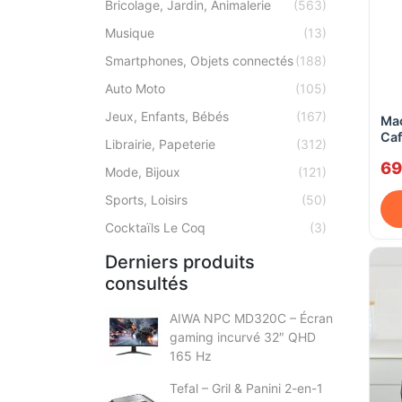
Bricolage, Jardin, Animalerie
(563)
Musique
(13)
Smartphones, Objets connectés
(188)
Auto Moto
(105)
Jeux, Enfants, Bébés
(167)
Mac
Caf
Librairie, Papeterie
(312)
ES
69
Mode, Bijoux
(121)
Sports, Loisirs
(50)
Cocktaïls Le Coq
(3)
Derniers produits
consultés
AIWA NPC MD320C – Écran
gaming incurvé 32″ QHD
165 Hz
Tefal – Gril & Panini 2-en-1