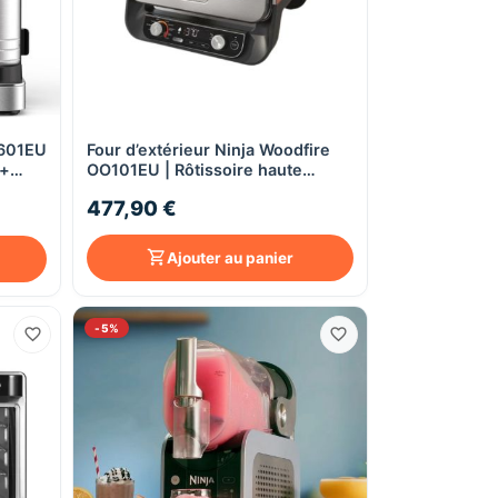
S601EU
Four d’extérieur Ninja Woodfire
Aperçu rapide
 +
OO101EU | Rôtissoire haute
nce
température, véritable four à
477,90 €
pizza et fumoir électrique
d’extérieur.
Ajouter au panier
-5%