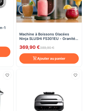
en-1
Aperçu rapide
Machine à Boissons Glacées
Ninja SLUSHi FS301EU - Granités,
Cocktails, Frappés, Milkshakes -
369,90 €
5 Programmes, 2,5 L
389,90 €
Ajouter au panier