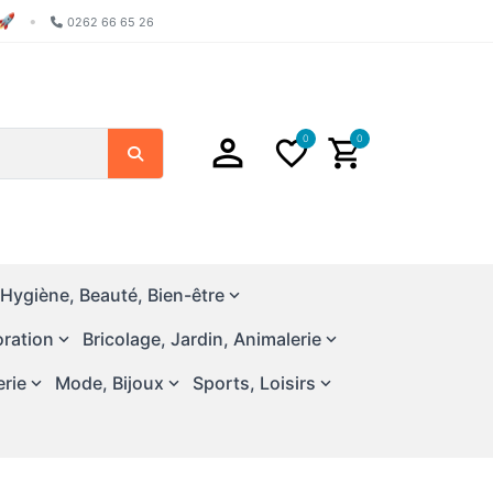
🚀
•
0262 66 65 26
0
0
Chercher
Hygiène, Beauté, Bien-être
ration
Bricolage, Jardin, Animalerie
erie
Mode, Bijoux
Sports, Loisirs