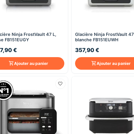
cière Ninja FrostVault 47 L,
Glacière Ninja FrostVault 47
Aperçu rapide
Aperçu rapide
se FB151EUGY
blanche FB151EUWH
7,90 €
357,90 €
Ajouter au panier
Ajouter au panier