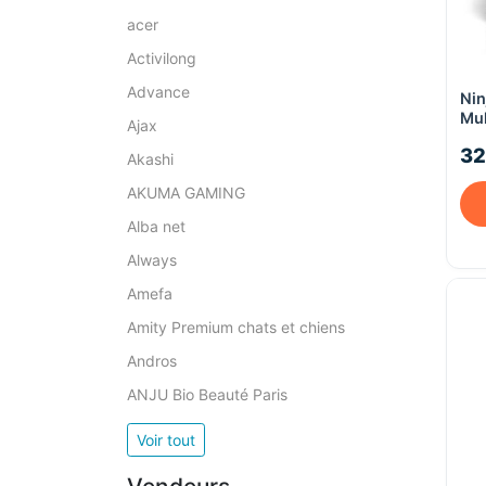
acer
Activilong
Advance
Nin
Mul
Ajax
en-
32
Akashi
AKUMA GAMING
Alba net
Always
Amefa
Amity Premium chats et chiens
Andros
ANJU Bio Beauté Paris
Voir tout