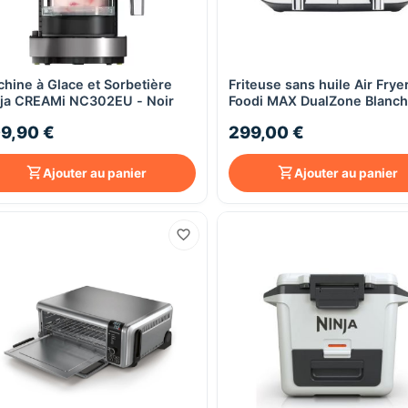
hine à Glace et Sorbetière
Friteuse sans huile Air Frye
Aperçu rapide
Aperçu rapide
ja CREAMi NC302EU - Noir
Foodi MAX DualZone Blanc
9,5L AF400EUWH
9,90 €
299,00 €
Ajouter au panier
Ajouter au panier