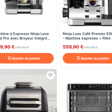
hine à Expresso Ninja Luxe
Ninja Luxe Café Premier E
Aperçu rapide
Aperçu rapide
é Pro avec Broyeur Intégré
– Machine espresso + filtre
701EU
cold brew – broyeur & bala
9,90 €
559,90 €
intégrés – moussage auto –
749,90 €
599,90 €
réservoir 2 L
Ajouter au panier
Ajouter au panier