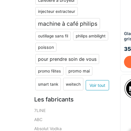
cafetière à broyeur
injecteur extracteur
machine à café philips
Gla
outillage sans fil
philips ambilight
gri
poisson
35
pour prendre soin de vous
promo mai
promo fêtes
smart tank
weitech
Voir tout
Les fabricants
7LINE
ABC
Absolut Vodka