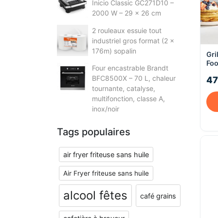
Inicio Classic GC271D10 –
2000 W – 29 × 26 cm
2 rouleaux essuie tout
industriel gros format (2 x
176m) sopalin
Gri
Fo
Four encastrable Brandt
BFC8500X – 70 L, chaleur
47
tournante, catalyse,
multifonction, classe A,
inox/noir
Tags populaires
air fryer friteuse sans huile
Air Fryer friteuse sans huile
alcool fêtes
café grains