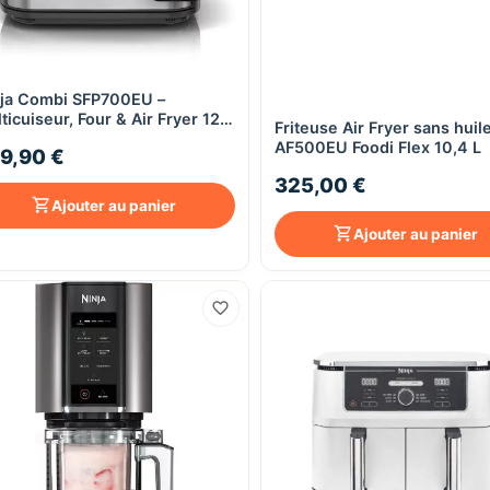
ja Combi SFP700EU –
Aperçu rapide
Aperçu rapide
ticuiseur, Four & Air Fryer 12-
Friteuse Air Fryer sans huil
1
AF500EU Foodi Flex 10,4 L
9,90 €
325,00 €
Ajouter au panier
Ajouter au panier