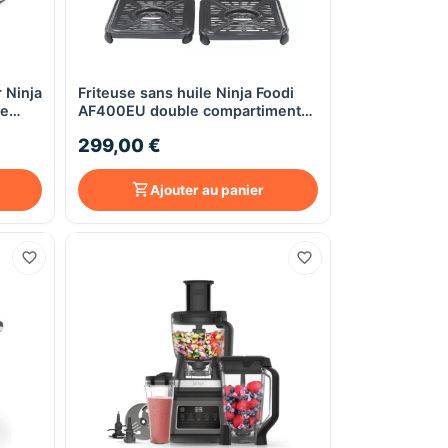
r Ninja
Friteuse sans huile Ninja Foodi
Aperçu rapide
he
AF400EU double compartiment
Air Fryer 9,5L
299,00 €
Ajouter au panier