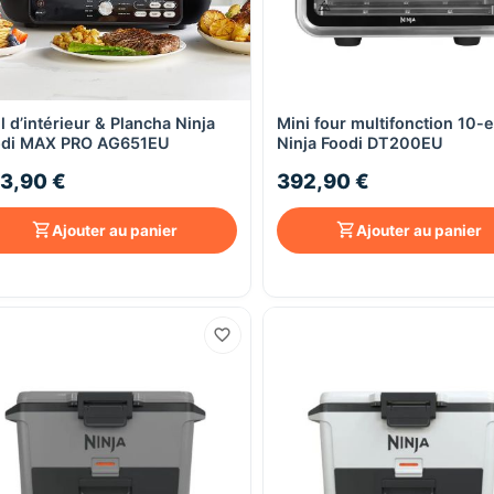
ll d’intérieur & Plancha Ninja
Mini four multifonction 10-
Aperçu rapide
Aperçu rapide
odi MAX PRO AG651EU
Ninja Foodi DT200EU
3,90 €
392,90 €
Ajouter au panier
Ajouter au panier