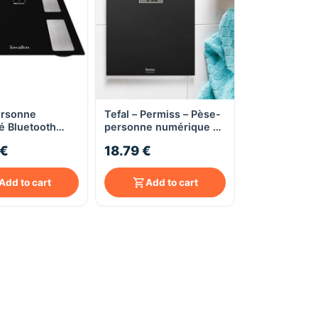
rsonne
Tefal – Permiss – Pèse-
Quick View
Quick View
é Bluetooth
personne numérique –
alyse des
Plateau verre – Noir
 €
18.79 €
 Terraillon
onnect noir
Add to cart
Add to cart