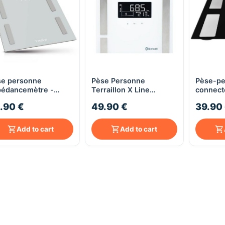
se personne
Pèse Personne
Pèse-pe
Quick View
Quick View
pédancemètre -
Terraillon X Line
connect
raillon Bidy Connect
Connect Blanc
avec an
.90 €
49.90 €
39.90
masses -
Smart C
Add to cart
Add to cart