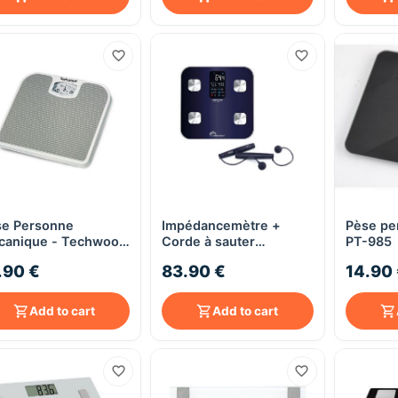
se Personne
Impédancemètre +
Pèse pe
Quick View
Quick View
canique - Techwood
Corde à sauter
PT-985
P-520
connectés, Connect
.90 €
83.90 €
14.90
Easy Jump USB, Sans
pile - Little Balance
Add to cart
Add to cart