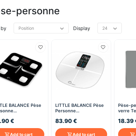
se-personne
 by
Display
TTLE BALANCE Pèse
LITTLE BALANCE Pèse
Pèse-pe
Quick View
Quick View
rsonne
Personne
verre Te
pédancemètre
Impédancemètre
PP1500 -
.90 €
83.90 €
18.39 
days Connect-4
Fitdays Cardio
ssic
Connect-4 Classic
Add to cart
Add to cart