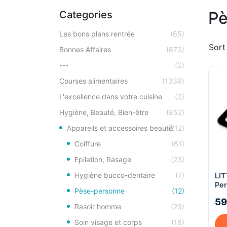
Pè
Categories
Les bons plans rentrée
(65)
Sort
Bonnes Affaires
(873)
---
(0)
Courses alimentaires
(1339)
L'excellence dans votre cuisine
(0)
Hygiène, Beauté, Bien-être
(852)
Appareils et accessoires beauté
(212)
Coiffure
(61)
Epilation, Rasage
(23)
Hygiène bucco-dentaire
(7)
LI
Pe
Pèse-personne
(12)
Im
59
Fit
Rasoir homme
(29)
Cla
Soin visage et corps
(16)