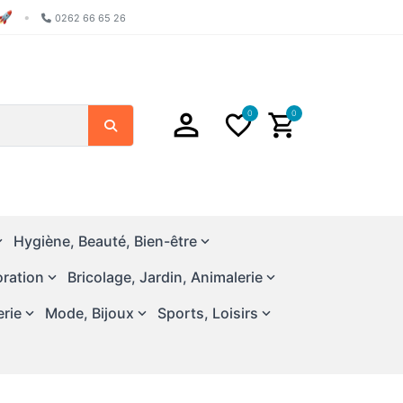
🚀
•
0262 66 65 26
0
0
Search
Hygiène, Beauté, Bien-être
ration
Bricolage, Jardin, Animalerie
erie
Mode, Bijoux
Sports, Loisirs