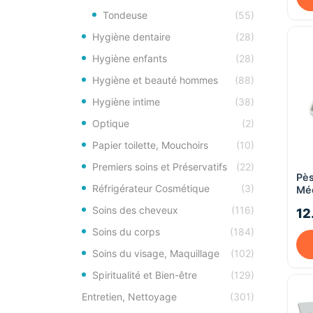
Tondeuse
(55)
Hygiène dentaire
(28)
Hygiène enfants
(28)
Hygiène et beauté hommes
(88)
Hygiène intime
(38)
Optique
(2)
Papier toilette, Mouchoirs
(10)
Premiers soins et Préservatifs
(22)
Pè
Réfrigérateur Cosmétique
(3)
Mé
TP
Soins des cheveux
(116)
12
Soins du corps
(184)
Soins du visage, Maquillage
(102)
Spiritualité et Bien-être
(129)
Entretien, Nettoyage
(301)