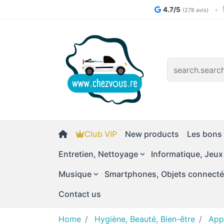
4.7/5
•
(278 avis)
Logo
Club VIP
New products
Les bons 
Entretien, Nettoyage
Informatique, Jeux
Musique
Smartphones, Objets connect
Contact us
Home
Hygiène, Beauté, Bien-être
App