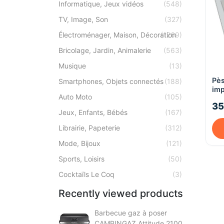
Informatique, Jeux vidéos
(548)
TV, Image, Son
(327)
Électroménager, Maison, Décoration
(1269)
Bricolage, Jardin, Animalerie
(563)
Musique
(13)
Pè
Smartphones, Objets connectés
(188)
im
Auto Moto
(105)
Ter
35
Jeux, Enfants, Bébés
(167)
Librairie, Papeterie
(312)
Mode, Bijoux
(121)
Sports, Loisirs
(50)
Cocktaïls Le Coq
(3)
Recently viewed products
Barbecue gaz à poser
CAMPINGAZ Attitude 2100