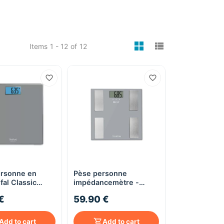
viewmode gri
viewmode 
Items
1 - 12
of
12
rsonne en
Pèse personne
Quick View
Quick View
fal Classic
impédancemètre -
 gris
Bluetooth Smart
€
59.90 €
Connect - Surface en
verre TERRAILLON
Add to cart
Add to cart