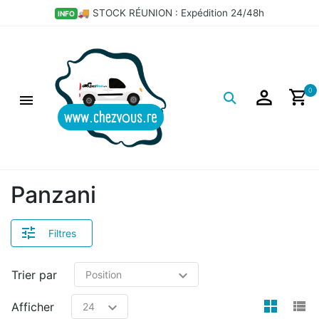
🚚 STOCK RÉUNION : Expédition 24/48h
INFO
Logo
0
Panzani
Filtres
Trier par
view
v
Afficher