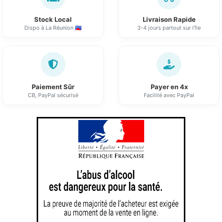
Stock Local
Livraison Rapide
Dispo à La Réunion 🇷🇪
3-4 jours partout sur l'île
Paiement Sûr
Payer en 4x
CB, PayPal sécurisé
Facilité avec PayPal