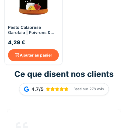
Pesto Calabrese
Garofalo | Poivrons &
Ricotta Romana AOP -
4,29 €
175g
Ajouter au panier
Ce que disent nos clients
4.7/5
Basé sur 278 avis