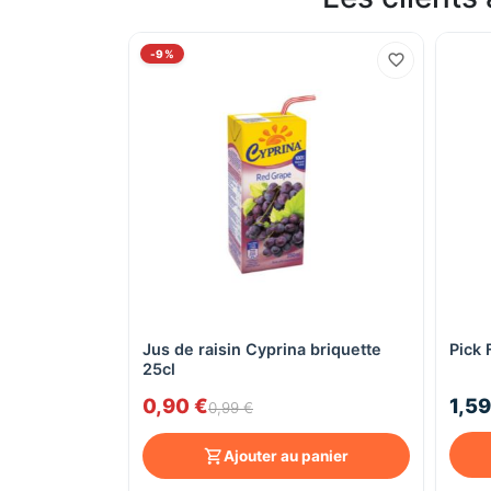
-9%
Jus de raisin Cyprina briquette
Pick 
Aperçu rapide
25cl
0,90 €
1,59
0,99 €
Ajouter au panier