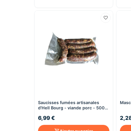
Aperçu rapide
Saucisses fumées artisanales
Masca
d'Hell Bourg - viande porc - 500g
sous vide
6,99 €
2,2
Ajouter au panier