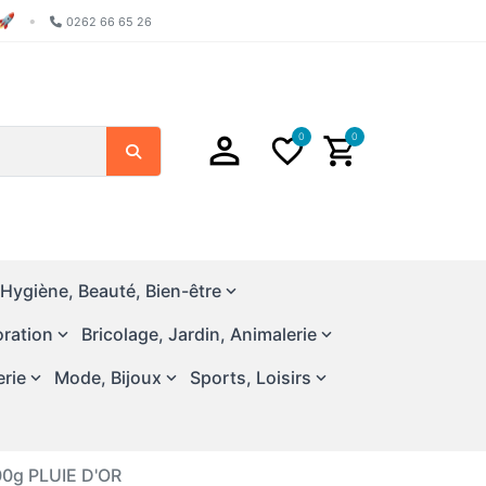
🚀
•
0262 66 65 26
0
0
Chercher
Hygiène, Beauté, Bien-être
ration
Bricolage, Jardin, Animalerie
erie
Mode, Bijoux
Sports, Loisirs
00g PLUIE D'OR