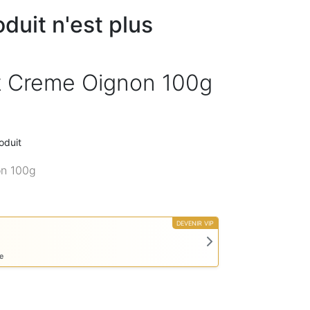
duit n'est plus
ût Creme Oignon 100g
oduit
on 100g
DEVENIR VIP
e