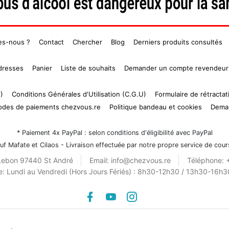
es-nous ?
Contact
Chercher
Blog
Derniers produits consultés
dresses
Panier
Liste de souhaits
Demander un compte revendeur
)
Conditions Générales d'Utilisation (C.G.U)
Formulaire de rétractat
modes de paiements chezvous.re
Politique bandeau et cookies
Dema
* Paiement 4x PayPal : selon conditions d'éligibilité avec PayPal
uf Mafate et Cilaos - Livraison effectuée par notre propre service de cour
ebon 97440 St André
Email:
info@chezvous.re
Téléphone:
e:
Lundi au Vendredi (Hors Jours Fériés) : 8h30-12h30 / 13h30-16h3
Facebook
youtube
instagram