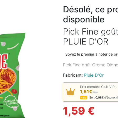
Désolé, ce pro
disponible
Pick Fine go
PLUIE D'OR
Soyez le premier à noter ce pr
Pick Fine goût Creme Oign
Fabricant:
Pluie D'Or
Prix membre Club VIP :
1,51€
2€
Soit
0,08€
d'économi
-5%
1,59 €