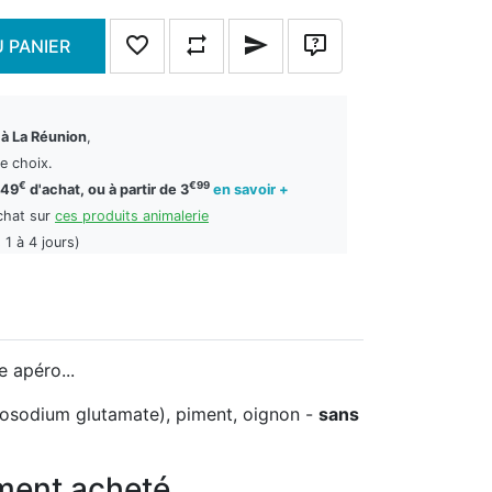
 PANIER
Ajouter à la liste de souhaits
Ajouter à la liste de comparaison
Envoyer un email à un ami
Poser une question
 à La Réunion
,
re choix.
€
€99
149
d'achat, ou à partir de 3
en savoir +
chat sur
ces produits animalerie
 1 à 4 jours)
e apéro...
onosodium glutamate), piment, oignon -
sans
ement acheté