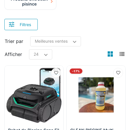
pisince
Filtres
Trier par
view
v
Afficher
-17%