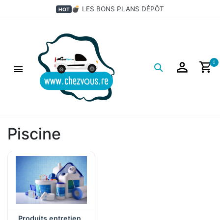
×
💣 LES BONS PLANS DÉPÔT
HOT
Filtres
Logo
0
Piscine
Produits entretien