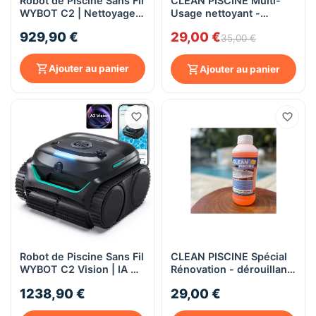
Robot de Piscine Sans Fil
CLEAN PISCINE Multi-
WYBOT C2 | Nettoyage
Usage nettoyant -
Complet Fond, Parois et
détachant - dégraissant
929,90 €
29,00 €
Ligne d'Eau
35,00 €
Ajouter au panier
Ajouter au panier
Robot de Piscine Sans Fil
CLEAN PISCINE Spécial
WYBOT C2 Vision | IA &
Rénovation - dérouillant
Navigation Optique -
- détartrant - passivant
1238,90 €
29,00 €
Nettoyage Paroi et Ligne
d'Eau