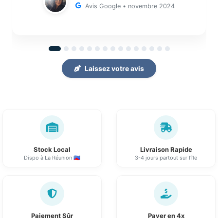
Avis Google • novembre 2024
erreur quelconque(ça arrive extrêmement
rarement!) Il revient parfois le jour même!!
Franchement je mettrais 10 étoiles si c'était
possible !!"
Laissez votre avis
Stock Local
Livraison Rapide
Dispo à La Réunion 🇷🇪
3-4 jours partout sur l'île
Paiement Sûr
Payer en 4x