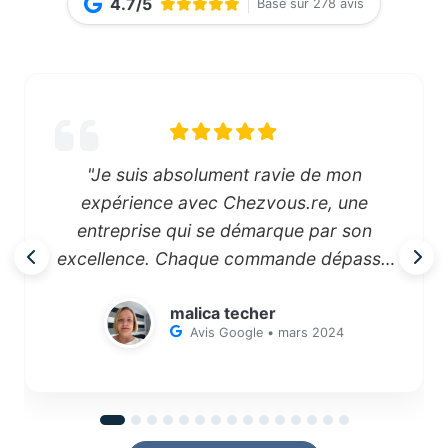
4.7/5
Basé sur 278 avis
"Je suis absolument ravie de mon
expérience avec Chezvous.re, une
entreprise qui se démarque par son
excellence. Chaque commande dépasse
mes attentes, tant en termes de rapidité de
malica techer
livraison que de qualité des produits.
Avis Google • mars 2024
Chezvous.re est désormais ma première
escale pour tout achat, leur catalogue
varié et la disponibilité des articles me
poussent à les consulter avant toute autre