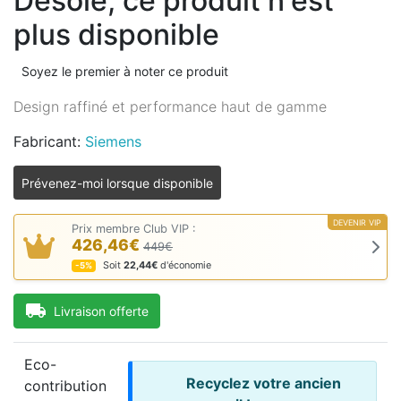
Désolé, ce produit n'est
plus disponible
Soyez le premier à noter ce produit
Design raffiné et performance haut de gamme
Fabricant:
Siemens
DEVENIR VIP
Prix membre Club VIP :
426,46€
449€
Soit
22,44€
d'économie
-5%
Livraison offerte
Eco-
Recyclez votre ancien
contribution