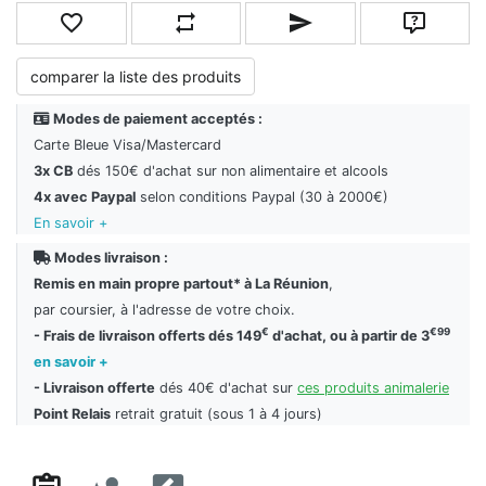
Ajouter à la liste de souhaits
Ajouter à la liste de comparaison
Envoyer un email à un ami
Poser une
comparer la liste des produits
Modes de paiement acceptés :
Carte Bleue Visa/Mastercard
3x CB
dés 150€ d'achat sur non alimentaire et alcools
4x avec Paypal
selon conditions Paypal (30 à 2000€)
En savoir +
Modes livraison :
Remis en main propre partout* à La Réunion
,
par coursier, à l'adresse de votre choix.
€
€99
- Frais de livraison offerts dés 149
d'achat, ou à partir de 3
en savoir +
- Livraison offerte
dés 40€ d'achat sur
ces produits animalerie
Point Relais
retrait gratuit (sous 1 à 4 jours)