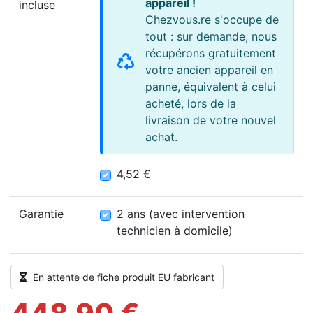
appareil !
incluse
Chezvous.re s'occupe de
tout : sur demande, nous
récupérons gratuitement
votre ancien appareil en
panne, équivalent à celui
acheté, lors de la
livraison de votre nouvel
achat.
4,52 €
4,52 €
2 ans (avec intervention technicien à
Garantie
2 ans (avec intervention
technicien à domicile)
En attente de fiche produit EU fabricant