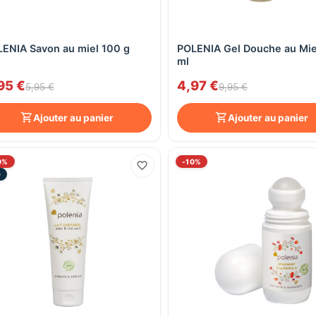
ENIA Savon au miel 100 g
POLENIA Gel Douche au Mie
Aperçu rapide
Aperçu rapide
ml
95 €
4,97 €
5,95 €
9,95 €
Ajouter au panier
Ajouter au panier
0%
-10%
O