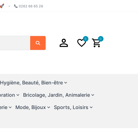
🚀
•
0262 66 65 26
0
0
Chercher
Hygiène, Beauté, Bien-être
ration
Bricolage, Jardin, Animalerie
erie
Mode, Bijoux
Sports, Loisirs