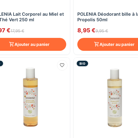
ENIA Lait Corporel au Miel et
POLENIA Déodorant bille à l
Aperçu rapide
Aperçu rapide
Thé Vert 250 ml
Propolis 50ml
97 €
8,95 €
17,95 €
9,95 €
Ajouter au panier
Ajouter au panier
O
BIO