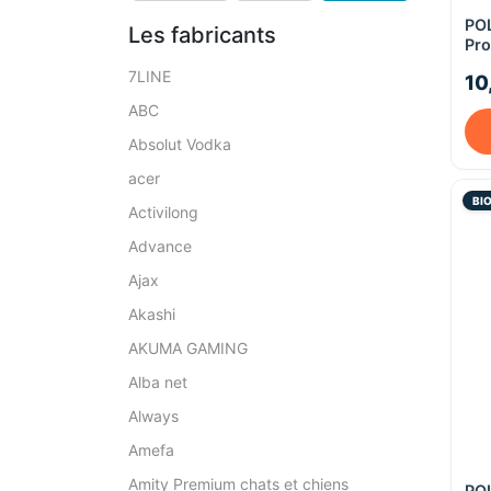
POL
Les fabricants
Pro
7LINE
10
ABC
Absolut Vodka
acer
BI
Activilong
Advance
Ajax
Akashi
AKUMA GAMING
Alba net
Always
Amefa
Amity Premium chats et chiens
POL