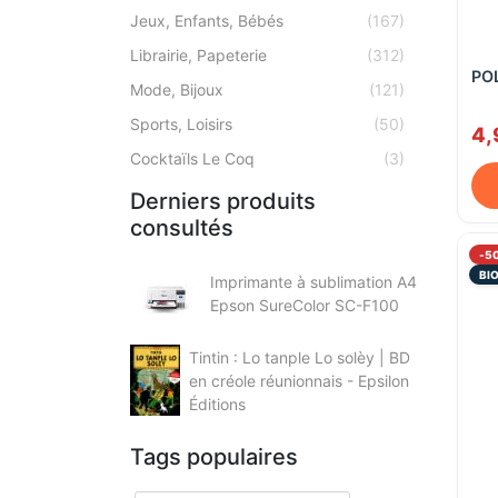
Jeux, Enfants, Bébés
(167)
Librairie, Papeterie
(312)
POL
Mode, Bijoux
(121)
Sports, Loisirs
(50)
4,
Cocktaïls Le Coq
(3)
Derniers produits
consultés
-5
BI
Imprimante à sublimation A4
Epson SureColor SC-F100
Tintin : Lo tanple Lo solèy | BD
en créole réunionnais - Epsilon
Éditions
Tags populaires