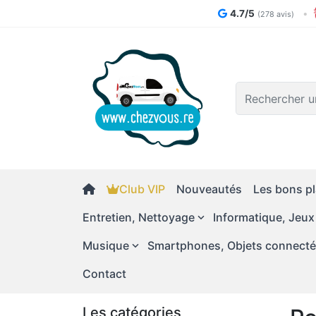
4.7/5
•
(278 avis)
Logo
Club VIP
Nouveautés
Les bons pl
Entretien, Nettoyage
Informatique, Jeux
Musique
Smartphones, Objets connect
Contact
Les catégories