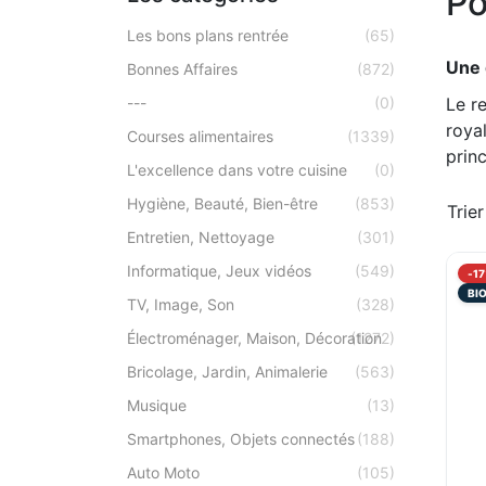
Po
Les bons plans rentrée
(65)
Une 
Bonnes Affaires
(872)
---
(0)
Le re
roya
Courses alimentaires
(1339)
princ
L'excellence dans votre cuisine
(0)
Hygiène, Beauté, Bien-être
(853)
Trier
Entretien, Nettoyage
(301)
Informatique, Jeux vidéos
(549)
-1
BI
TV, Image, Son
(328)
Électroménager, Maison, Décoration
(1272)
Bricolage, Jardin, Animalerie
(563)
Musique
(13)
Smartphones, Objets connectés
(188)
Auto Moto
(105)