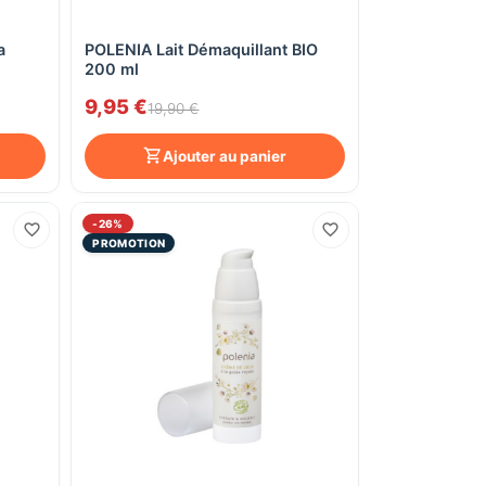
a
POLENIA Lait Démaquillant BIO
Aperçu rapide
200 ml
9,95 €
19,90 €
Ajouter au panier
-26%
PROMOTION