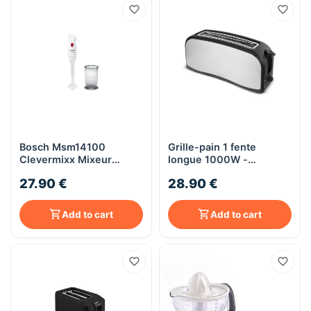
Bosch Msm14100
Grille-pain 1 fente
Clevermixx Mixeur
longue 1000W -
Plongeant - Blanc
Techwood TGPI-1016 -
27.90 €
28.90 €
inox
Add to cart
Add to cart