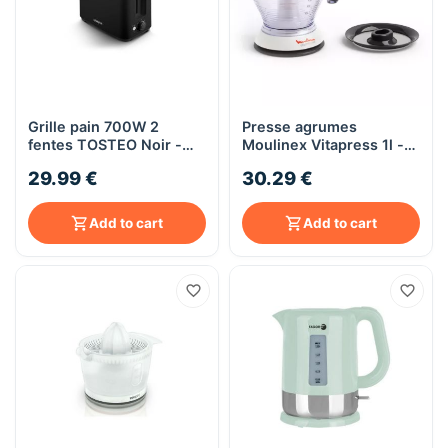
Grille pain 700W 2
Presse agrumes
fentes TOSTEO Noir -
Moulinex Vitapress 1l -
KITCHENCOOK
blanc/gris foncé
29.99 €
30.29 €
Add to cart
Add to cart