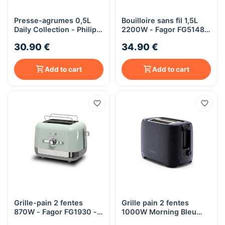
Presse-agrumes 0,5L
Bouilloire sans fil 1,5L
Daily Collection - Philips
2200W - Fagor FG5148 -
HR2738/00 - blanc
vert
30.90 €
34.90 €
Add to cart
Add to cart
Grille-pain 2 fentes
Grille pain 2 fentes
870W - Fagor FG1930 -
1000W Morning Bleu
vert
Nuit - Moulinex LT2M08