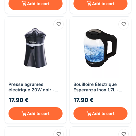
Add to cart
Add to cart
Presse agrumes
Bouilloire Électrique
électrique 20W noir -
Esperanza Inox 1,7L -
Techwood TPF-36
2200W | EKK025K
17.90 €
17.90 €
(Viktoria)
Add to cart
Add to cart