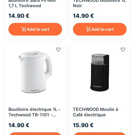
Bouilloire Sans Fil Noir
TECHWOOD bouilloire 1L
1,7 L Techwood
Noir
14.90 €
14.90 €
Add to cart
Add to cart
Bouilloire électrique 1L -
TECHWOOD Moulin à
Techwood TB-1101 -
Café électrique
blanc
14.90 €
15.90 €