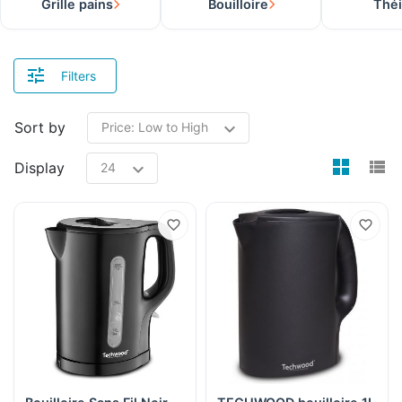
Grille pains
Bouilloire
Thé
Filters
Sort by
view
v
Display