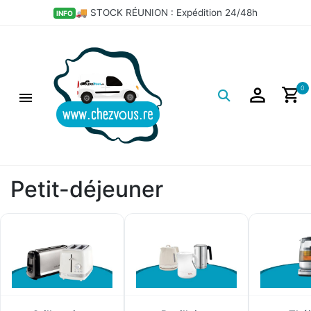
×
💣 LES BONS PLANS DÉPÔT
HOT
Filtres
Logo
0
Petit-déjeuner