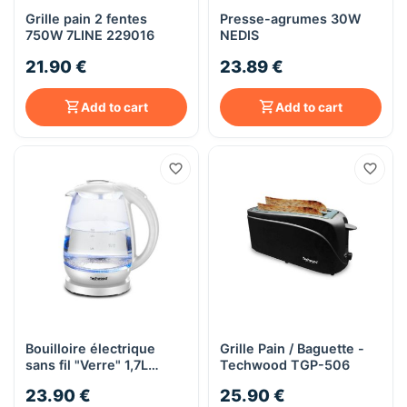
Grille pain 2 fentes
Presse-agrumes 30W
750W 7LINE 229016
NEDIS
21.90 €
23.89 €
Add to cart
Add to cart
Bouilloire électrique
Grille Pain / Baguette -
sans fil "Verre" 1,7L
Techwood TGP-506
2200W - Techwood TB-
23.90 €
25.90 €
1701V