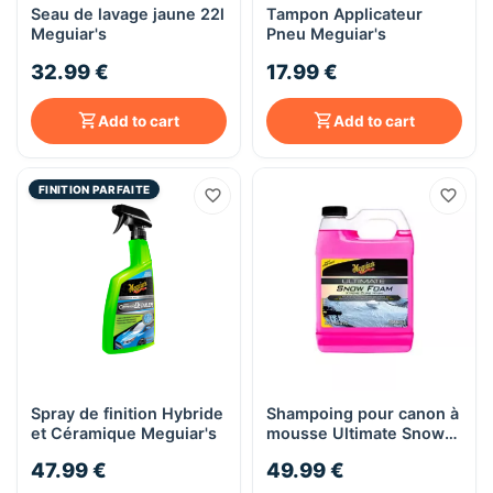
Seau de lavage jaune 22l
Tampon Applicateur
Meguiar's
Pneu Meguiar's
32.99 €
17.99 €
Add to cart
Add to cart
FINITION PARFAITE
Spray de finition Hybride
Shampoing pour canon à
et Céramique Meguiar's
mousse Ultimate Snow
Foam 946ml Meguiar's
47.99 €
49.99 €