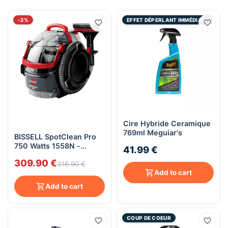
-2%
EFFET DÉPERLANT IMMÉDIAT !
Cire Hybride Ceramique
769ml Meguiar's
BISSELL SpotClean Pro
750 Watts 1558N -
41.99 €
Détacheur à eau
309.90 €
(Brosses de 8 cm et 15
316.90 €
Add to cart
cm) - Injecteur-
extracteur
Add to cart
COUP DE COEUR