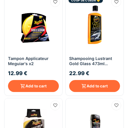
COUP DE COEUR 💛
Tampon Applicateur
Shampooing Lustrant
Meguiar's x2
Gold Glass 473ml
Meguiar's
12.99 €
22.99 €
Add to cart
Add to cart