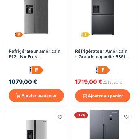
Réfrigérateur américain
Réfrigérateur Américain
513L No Frost
- Grande capacité 635L |
Distributeur eau et
Door-in-Door™ | Door
glaçons - DeRosso DR-
Cooling™ | Linear
SBS513EDEG-B - Noir
Cooling™ | Slim
SpacePlus™- LG
1079,00 €
1719,00 €
2213,90 €
GSJV80MCLE - Carbone
Ajouter au panier
Ajouter au panier
-17%