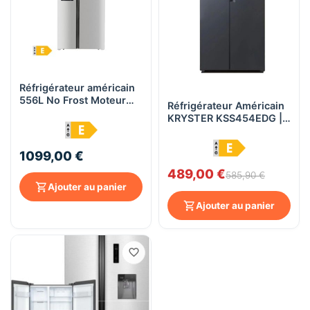
Réfrigérateur américain
556L No Frost Moteur
Réfrigérateur Américain
Inverter Distributeur
KRYSTER KSS454EDG |
d'eau et glaçons -
444 L - Total No Frost -
Berklays
Inverter - Gris Foncé
BSSICE556S4EX - Silver
1099,00 €
489,00 €
585,90 €
Ajouter au panier
Ajouter au panier