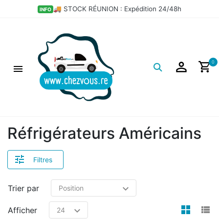
×
🚚 STOCK RÉUNION : Expédition 24/48h
INFO
Filtres
Logo
0
Réfrigérateurs Américains
Filtres
Trier par
view
v
Afficher