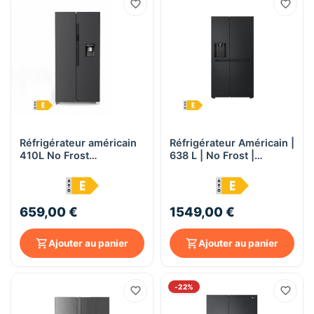
Réfrigérateur américain
Réfrigérateur Américain |
410L No Frost
638 L | No Frost |
Distributeur d'eau avec
Distributeur eau et
réservoir - DeRosso
glaçons - LG
DRK-SBS430WDE-B -
GSLC40EPPE - Noir mat
Noir
659,00 €
1549,00 €
Ajouter au panier
Ajouter au panier
-22%