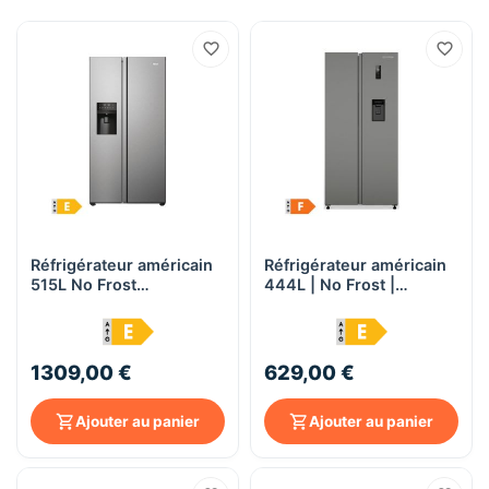
Réfrigérateur américain
Réfrigérateur américain
515L No Frost
444L | No Frost |
Distributeur d'eau -
Distributeur d'eau avec
Haier SBS 90 Série 3 -
réservoir - Berklays
HSR3918EIMP - Platinium
BSS453WDDI - dark inox
Inox
1309,00 €
629,00 €
Ajouter au panier
Ajouter au panier