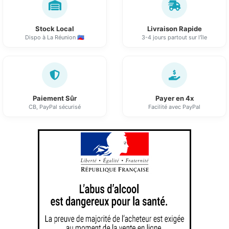
Stock Local
Livraison Rapide
Dispo à La Réunion 🇷🇪
3-4 jours partout sur l'île
Paiement Sûr
Payer en 4x
CB, PayPal sécurisé
Facilité avec PayPal