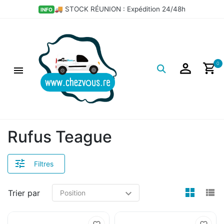
🚚 STOCK RÉUNION : Expédition 24/48h
INFO
Logo
0
Rufus Teague
Filtres
view
v
Trier par