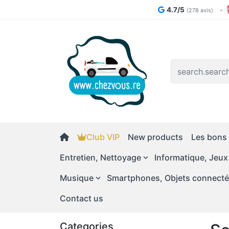
4.7/5
•
(278 avis)
Logo
Club VIP
New products
Les bons 
Entretien, Nettoyage
Informatique, Jeux
Musique
Smartphones, Objets connect
Contact us
Categories