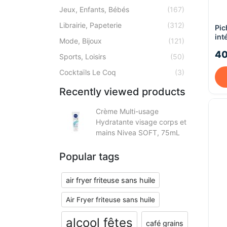
Jeux, Enfants, Bébés
(167)
Librairie, Papeterie
(312)
Pic
int
Mode, Bijoux
(121)
40
Sports, Loisirs
(50)
Cocktaïls Le Coq
(3)
Recently viewed products
Crème Multi-usage
Hydratante visage corps et
mains Nivea SOFT, 75mL
Popular tags
air fryer friteuse sans huile
Air Fryer friteuse sans huile
alcool fêtes
café grains