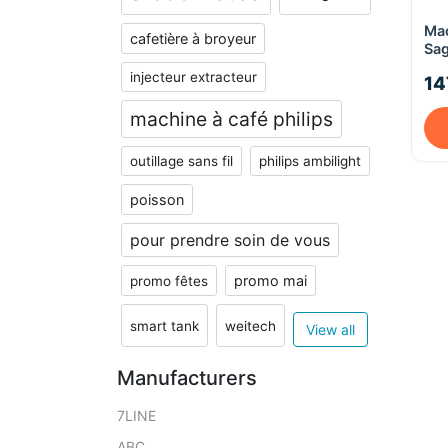
Mac
cafetière à broyeur
Sag
Gre
injecteur extracteur
14
machine à café philips
outillage sans fil
philips ambilight
poisson
pour prendre soin de vous
promo mai
promo fêtes
smart tank
weitech
View all
Manufacturers
7LINE
ABC