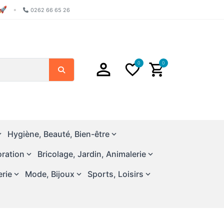
🚀
•
0262 66 65 26
0
0
Search
Hygiène, Beauté, Bien-être
ration
Bricolage, Jardin, Animalerie
erie
Mode, Bijoux
Sports, Loisirs