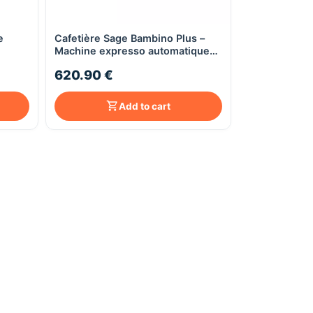
e
Cafetière Sage Bambino Plus –
Quick View
Machine expresso automatique
avec mousse automatique &
620.90 €
chauffage ThermoJet®
Add to cart