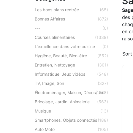
S
Les bons plans rentrée
(65)
Sage
des 
Bonnes Affaires
(872)
chaqu
---
(0)
en c
Courses alimentaires
(1339)
raiso
L'excellence dans votre cuisine
(0)
Sort
Hygiène, Beauté, Bien-être
(852)
Entretien, Nettoyage
(301)
Informatique, Jeux vidéos
(548)
TV, Image, Son
(327)
Électroménager, Maison, Décoration
(1268)
Bricolage, Jardin, Animalerie
(563)
Musique
(13)
Smartphones, Objets connectés
(188)
Auto Moto
(105)