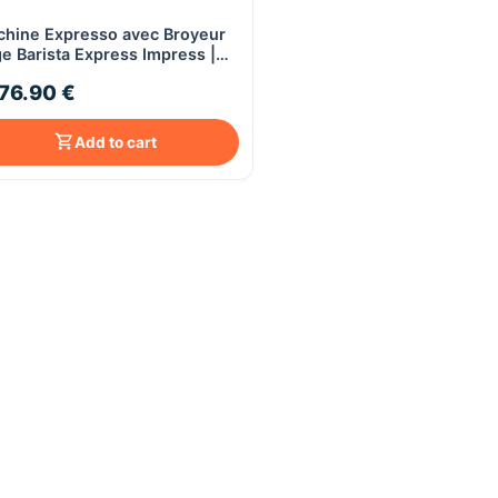
hine Expresso avec Broyeur
Quick View
e Barista Express Impress |
y Stainless Steel
76.90 €
Add to cart