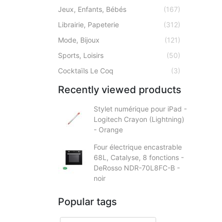
Jeux, Enfants, Bébés
(167)
Librairie, Papeterie
(312)
Mode, Bijoux
(121)
Sports, Loisirs
(50)
Cocktaïls Le Coq
(3)
Recently viewed products
Stylet numérique pour iPad -
Logitech Crayon (Lightning)
- Orange
Four électrique encastrable
68L, Catalyse, 8 fonctions -
DeRosso NDR-70L8FC-B -
noir
Popular tags