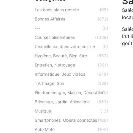
Sa
Les bons plans rentrée
(65)
Salé
loca
Bonnes Affaires
(872)
---
(0)
Salé
L’uti
Courses alimentaires
(1339)
goût
L'excellence dans votre cuisine
(0)
Hygiène, Beauté, Bien-être
(853)
Entretien, Nettoyage
(301)
Informatique, Jeux vidéos
(549)
TV, Image, Son
(328)
Électroménager, Maison, Décoration
(1270)
Bricolage, Jardin, Animalerie
(563)
Musique
(13)
Smartphones, Objets connectés
(188)
Auto Moto
(105)