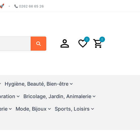
🚀
•
0262 66 65 26
0
0
Search
Hygiène, Beauté, Bien-être
ration
Bricolage, Jardin, Animalerie
erie
Mode, Bijoux
Sports, Loisirs