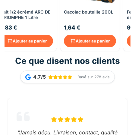
Lait 1/2 écrémé ARC DE
Cacolac bouteille 20CL
Fel
TRIOMPHE 1 Litre
en 
12x
1,83 €
1,64 €
9,
Ajouter au panier
Ajouter au panier
Ce que disent nos clients
4.7/5
Basé sur 278 avis
"Jamais déçu. Livraison, contact, qualité