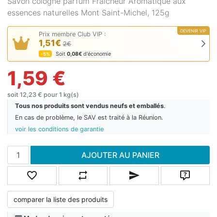
Savon cologne parfum Fraîcheur Aromatique aux
essences naturelles Mont Saint-Michel, 125g
DEVENIR VIP
Prix membre Club VIP :
1,51€
2€
Soit
0,08€
d'économie
-5%
1,59 €
soit 12,23 € pour 1 kg(s)
Tous nos produits sont vendus neufs et emballés
.
En cas de problème, le SAV est traité à la Réunion.
voir les conditions de garantie
Ajouter au panier
AJOUTER AU PANIER
Ajouter à la liste de souhaits
Ajouter à la liste de comparaison
Envoyer un email à un ami
Poser une
comparer la liste des produits