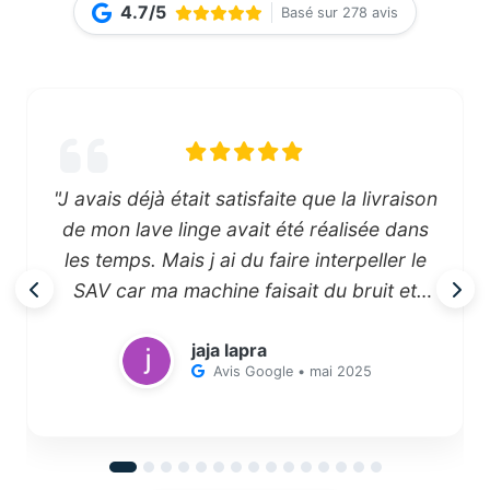
4.7/5
Basé sur 278 avis
"J avais déjà était satisfaite que la livraison
de mon lave linge avait été réalisée dans
les temps. Mais j ai du faire interpeller le
SAV car ma machine faisait du bruit et
deux mails plus tard un technicien est venu
jaja lapra
chez moi trois jours après…. VRAIMENT j ai
Avis Google • mai 2025
été plus que satisfaite…."