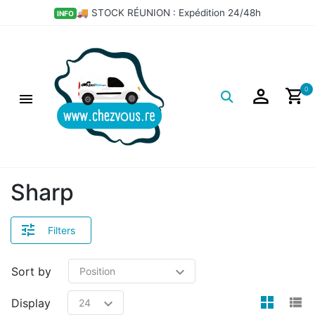
🚚 STOCK RÉUNION : Expédition 24/48h
INFO
Logo
0
Sharp
Filters
Sort by
view
v
Display