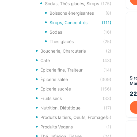
Sodas, Thés glacés, Sirops
(175)
Boissons énergisantes
(8)
Sirops, Concentrés
(111)
Sodas
(16)
Thés glacés
(25)
Boucherie, Charcuterie
(2)
Café
(43)
Épicerie fine, Traiteur
(14)
Sir
Épicerie salée
(309)
Mar
san
Épicerie sucrée
(156)
22
Fruits secs
(33)
Nutrition, Diététique
(17)
Produits laitiers, Oeufs, Fromages
(5)
Produits Vegans
(1)
Thé, Infusion, Tisane
(24)