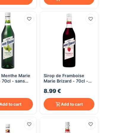
e Menthe Marie
Sirop de Framboise
Quick View
Quick View
- 70cl - sans
Marie Brizard - 70cl -
sans alcool
8.99 €
Add to cart
Add to cart