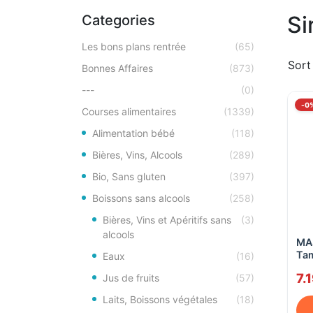
Si
Categories
Les bons plans rentrée
(65)
Sort
Bonnes Affaires
(873)
---
(0)
-0
Courses alimentaires
(1339)
Alimentation bébé
(118)
Bières, Vins, Alcools
(289)
Bio, Sans gluten
(397)
Boissons sans alcools
(258)
Bières, Vins et Apéritifs sans
(3)
alcools
MA
Tam
Eaux
(16)
7.
Jus de fruits
(57)
Laits, Boissons végétales
(18)