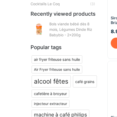
Cocktaïls Le Coq
(3)
Recently viewed products
Sir
Bri
Bols viande bébé dès 8
alc
mois, Légumes Dinde Riz
8.
Babybio - 2x200g
Popular tags
air fryer friteuse sans huile
Air Fryer friteuse sans huile
alcool fêtes
café grains
cafetière à broyeur
injecteur extracteur
machine à café philips