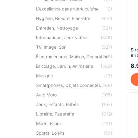
L'excellence dans votre cuisine
(0)
Hygiène, Beauté, Bien-être
(852)
Entretien, Nettoyage
(301)
Informatique, Jeux vidéos
(548)
TV, Image, Son
(327)
Sir
Bri
Électroménager, Maison, Décoration
(1269)
alc
8.
Bricolage, Jardin, Animalerie
(563)
Musique
(13)
Smartphones, Objets connectés
(188)
Auto Moto
(105)
Jeux, Enfants, Bébés
(167)
Librairie, Papeterie
(312)
Mode, Bijoux
(121)
Sports, Loisirs
(50)