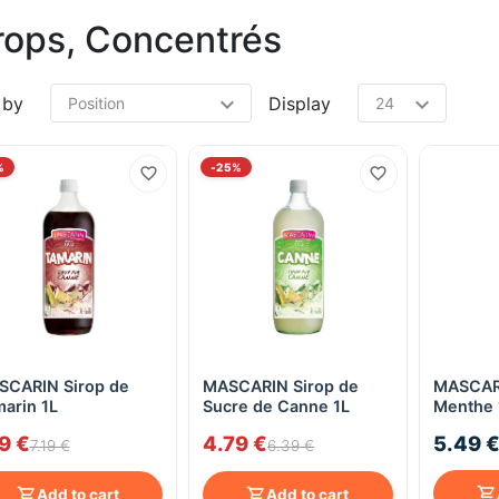
rops, Concentrés
 by
Display
%
-25%
SCARIN Sirop de
MASCARIN Sirop de
MASCARI
Quick View
Quick View
arin 1L
Sucre de Canne 1L
Menthe 
19 €
4.79 €
5.49 
7.19 €
6.39 €
Add to cart
Add to cart