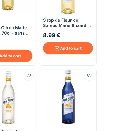
Sirop de Fleur de
Quick View
Quick View
Sureau Marie Brizard -
 Citron Marie
70cl - sans alcool
- 70cl - sans
8.99 €
Add to cart
Add to cart