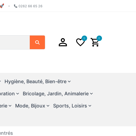
🚀
•
0262 66 65 26
0
0
Search
Hygiène, Beauté, Bien-être
ration
Bricolage, Jardin, Animalerie
erie
Mode, Bijoux
Sports, Loisirs
entrés