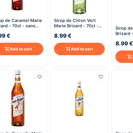
op de Caramel Marie
Sirop de Citron Vert
Quick View
Quick View
zard - 70cl - sans
Marie Brizard - 70cl -
Sirop de
ool
sans alcool
Brizard 
99 €
8.99 €
alcool
8.99 €
Add to cart
Add to cart