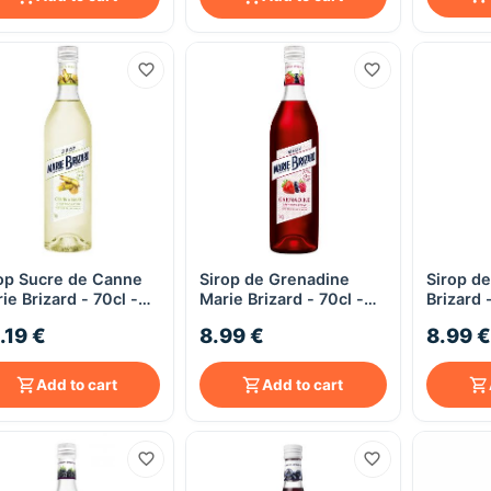
op Sucre de Canne
Sirop de Grenadine
Sirop d
Quick View
Quick View
ie Brizard - 70cl -
Marie Brizard - 70cl -
Brizard 
s alcool
sans alcool
alcool
.19 €
8.99 €
8.99 €
Add to cart
Add to cart