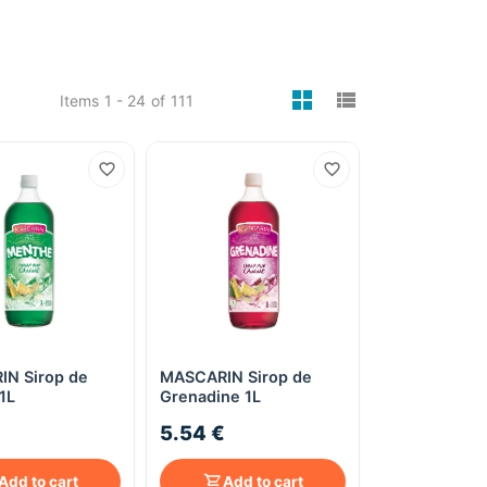
viewmode gri
viewmode 
Items
1 - 24
of
111
N Sirop de
MASCARIN Sirop de
Quick View
Quick View
1L
Grenadine 1L
€
5.54 €
Add to cart
Add to cart