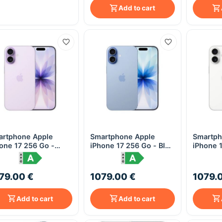
Add to cart
artphone Apple
Smartphone Apple
Smartph
Quick View
Quick View
one 17 256 Go -
iPhone 17 256 Go - Bleu
iPhone 
vande
Brume (Mist Blue)
Blanc
79.00 €
1079.00 €
1079.
Add to cart
Add to cart