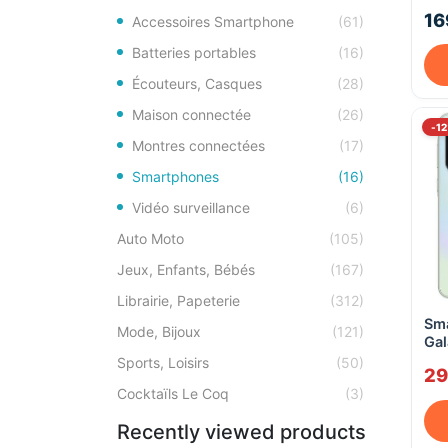
16
Accessoires Smartphone
(61)
Batteries portables
(16)
Écouteurs, Casques
(28)
Maison connectée
(26)
-1
Montres connectées
(17)
Smartphones
(16)
Vidéo surveillance
(6)
Auto Moto
(105)
Jeux, Enfants, Bébés
(167)
Librairie, Papeterie
(312)
Sm
Mode, Bijoux
(121)
Gal
– 8
Sports, Loisirs
(50)
29
SIM
Cocktaïls Le Coq
(3)
Recently viewed products