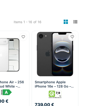
viewmode gri
viewmode 
Items
1 - 16
of
16
hone Air – 256
Smartphone Apple
Quick View
Quick View
ud White –
iPhone 16e – 128 Go –
té IP68
Noir
7,9
00 €
739.00 €