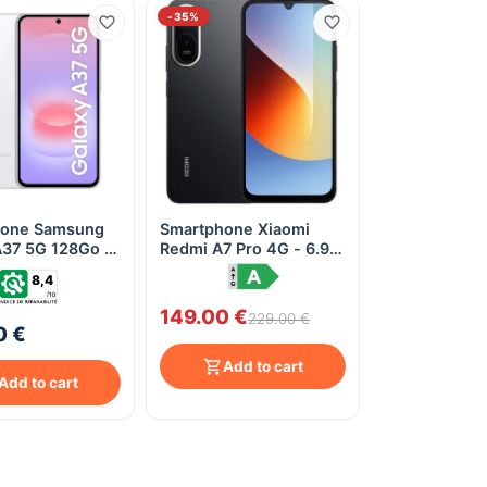
-35%
hone Samsung
Smartphone Xiaomi
Quick View
Quick View
A37 5G 128Go -
Redmi A7 Pro 4G - 6.9"
120Hz, 4/64 Go, 6000
8,4
mAh, Double SIM - Noir
149.00 €
229.00 €
0 €
Add to cart
Add to cart