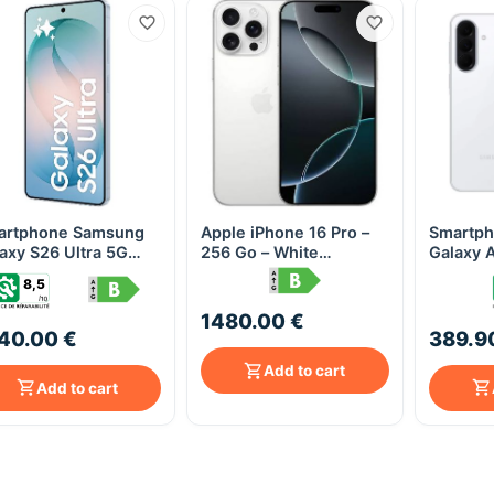
artphone Samsung
Apple iPhone 16 Pro –
Smartp
Quick View
Quick View
axy S26 Ultra 5G
256 Go – White
Galaxy 
Go - Light Bleu
Titanium
Blanc
8,5
1480.00 €
40.00 €
389.9
Add to cart
Add to cart