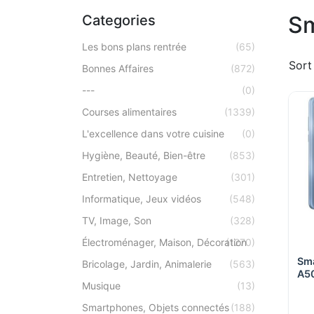
Sm
Categories
Les bons plans rentrée
(65)
Sort
Bonnes Affaires
(872)
---
(0)
Courses alimentaires
(1339)
L'excellence dans votre cuisine
(0)
Hygiène, Beauté, Bien-être
(853)
Entretien, Nettoyage
(301)
Informatique, Jeux vidéos
(548)
TV, Image, Son
(328)
Électroménager, Maison, Décoration
(1270)
Sma
Bricolage, Jardin, Animalerie
(563)
A50
Musique
(13)
3/
428
Smartphones, Objets connectés
(188)