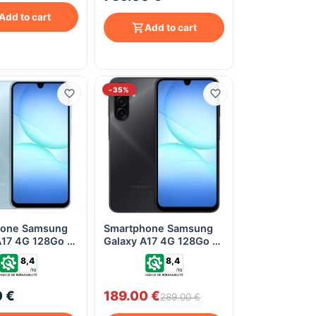
Add to cart
Add to cart
-35%
hone Samsung
Smartphone Samsung
Quick View
Quick View
A17 4G 128Go -
Galaxy A17 4G 128Go -
Noir
8,4
8,4
0 €
189.00 €
289.00 €