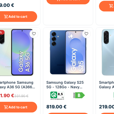
9.00 €
Add to cart
2%
artphone Samsung
Samsung Galaxy S25
Smartp
Quick View
Quick View
axy A36 5G (A366B)
5G - 128Go - Navy
Galaxy 
 Go / 128 Go – Dual
(Bleu Nuit) - 12Go RAM
Bleu
8,5
1.90 €
 – Light Green
& Galaxy AI
331.90 €
819.00 €
219.0
Add to cart