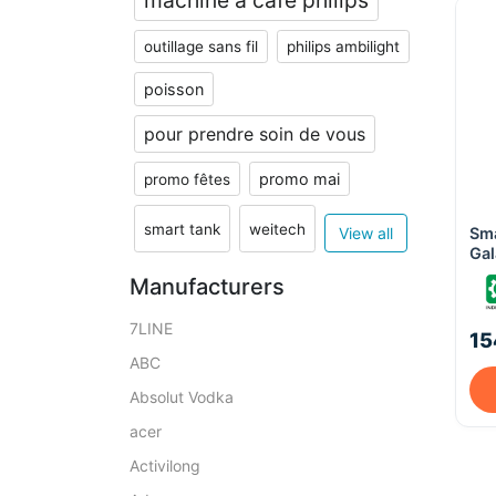
machine à café philips
outillage sans fil
philips ambilight
poisson
pour prendre soin de vous
promo mai
promo fêtes
smart tank
weitech
View all
Sm
Gal
512
Manufacturers
7LINE
15
ABC
Absolut Vodka
acer
Activilong