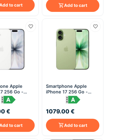
Add to cart
Add to cart
one Apple
Smartphone Apple
Quick View
Quick View
17 256 Go -
iPhone 17 256 Go -
Sauge (Sage)
00 €
1079.00 €
Add to cart
Add to cart