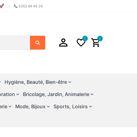
🚀
•
0262 66 65 26
0
0
Search
Hygiène, Beauté, Bien-être
ration
Bricolage, Jardin, Animalerie
erie
Mode, Bijoux
Sports, Loisirs