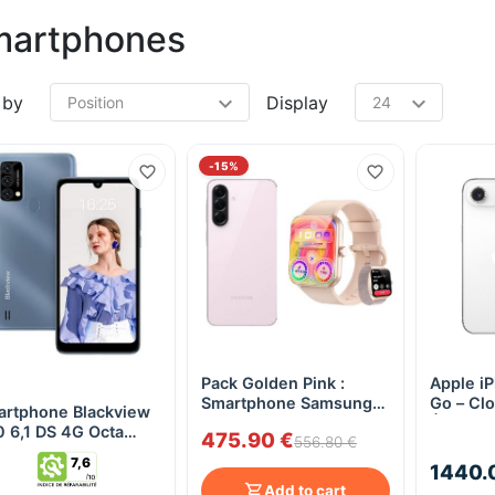
artphones
 by
Display
-15%
Pack Golden Pink :
Apple iP
Quick View
Quick View
Smartphone Samsung
Go – Clo
rtphone Blackview
Galaxy A56 5G +
Étanchéi
 6,1 DS 4G Octa
475.90 €
Montre connectée
556.80 €
64Go 3Cam
BlackView R50
7,6
1440.
0mAh Andr11 - Bleu
Add to cart