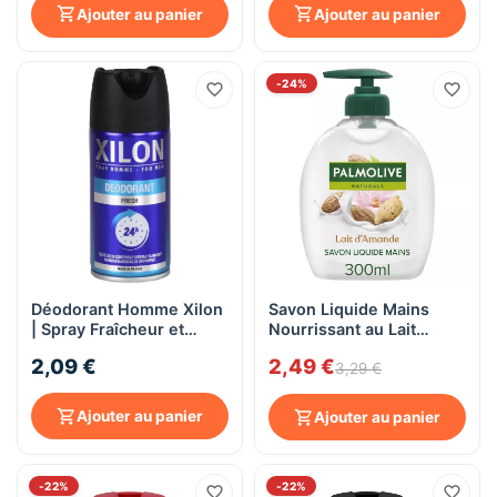
Ajouter au panier
Ajouter au panier
-24%
Déodorant Homme Xilon
Savon Liquide Mains
| Spray Fraîcheur et
Nourrissant au Lait
Protection - 150 ml
d'Amande PALMOLIVE -
2,09 €
2,49 €
Pompe 300ml
3,29 €
Ajouter au panier
Ajouter au panier
-22%
-22%