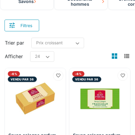
Savons
hommes
co
Filtres
Trier par
view
v
Afficher
-6%
-6%
VENDU PAR 36
VENDU PAR 36