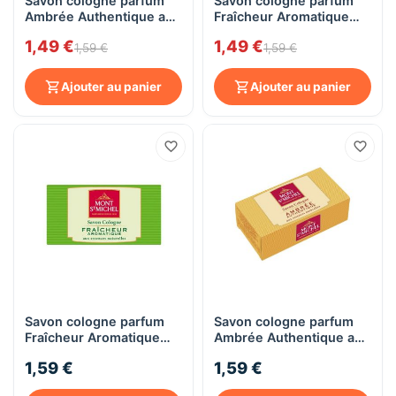
Savon cologne parfum
Savon cologne parfum
Ambrée Authentique aux
Fraîcheur Aromatique
essences naturelles
aux essences naturelles
1,49 €
1,49 €
Mont Saint-Michel, 125g
Mont Saint-Michel, 125g
1,59 €
1,59 €
Ajouter au panier
Ajouter au panier
Savon cologne parfum
Savon cologne parfum
Fraîcheur Aromatique
Ambrée Authentique aux
aux essences naturelles
essences naturelles
1,59 €
1,59 €
Mont Saint-Michel, 125g
Mont Saint-Michel, 125g