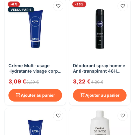
-6%
-25%
VENDU PAR 6
Crème Multi-usage
Déodorant spray homme
Hydratante visage corps
Anti-transpirant 48H
et mains Nivea, 100mL
Nivea Men DEEP, 200mL
3,09 €
3,22 €
3,29 €
4,29 €
Ajouter au panier
Ajouter au panier