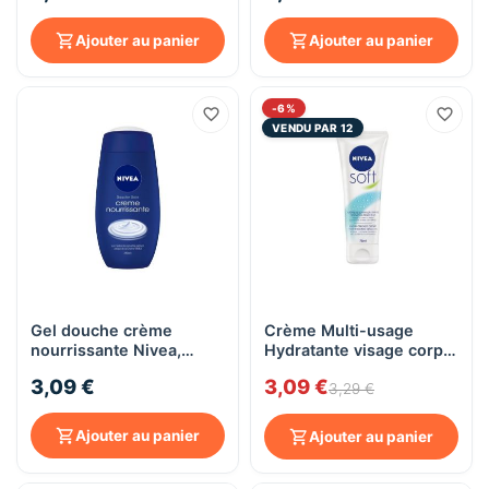
Ajouter au panier
Ajouter au panier
-6%
VENDU PAR 12
Gel douche crème
Crème Multi-usage
nourrissante Nivea,
Hydratante visage corps
250mL
et mains Nivea SOFT,
3,09 €
3,09 €
75mL
3,29 €
Ajouter au panier
Ajouter au panier