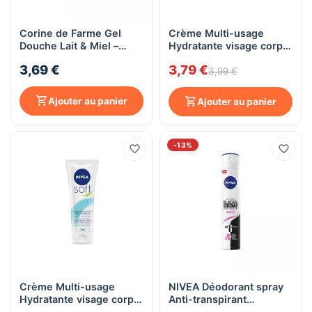
Corine de Farme Gel
Crème Multi-usage
Douche Lait & Miel –
Hydratante visage corps
Peaux sensibles – 750 ml
et mains Nivea SOFT,
3,69 €
3,79 €
100mL
3,99 €
Ajouter au panier
Ajouter au panier
-13%
Crème Multi-usage
NIVEA Déodorant spray
Hydratante visage corps
Anti-transpirant
et mains Nivea SOFT,
BLACK&WHITE Original