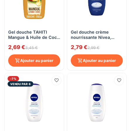
Gel douche TAHITI
Gel douche crème
Mangue & Huile de Coco
nourrissante Nivea,
250 ml
250mL
2,69 €
2,79 €
3,45 €
2,99 €
Ajouter au panier
Ajouter au panier
-7%
VENDU PAR 6