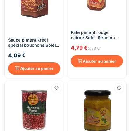
Pate piment rouge
nature Soleil Réunion
Sauce piment kréol
180G
spécial bouchons Soleil
4,79 €
5,59 €
Réunion
4,09 €
Ajouter au panier
Ajouter au panier