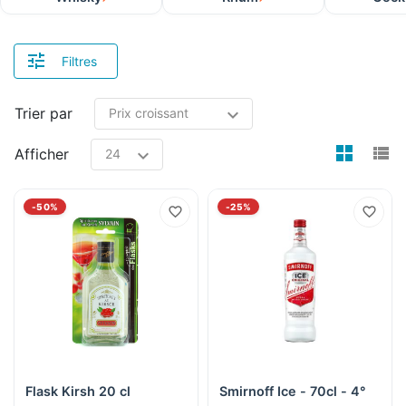
Filtres
Trier par
view
v
Afficher
-50%
-25%
Flask Kirsh 20 cl
Smirnoff Ice - 70cl - 4°