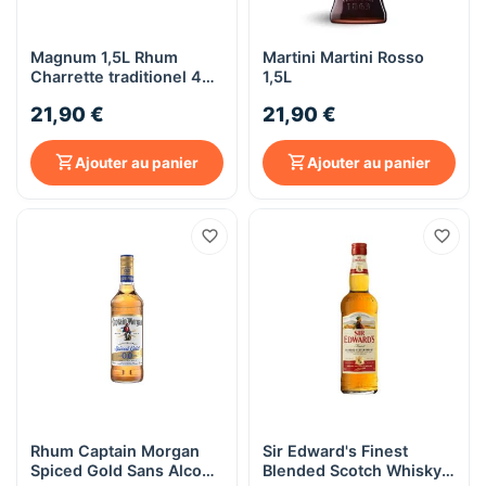
Magnum 1,5L Rhum
Martini Martini Rosso
Charrette traditionel 49°
1,5L
+ 1 verre rhum arrangé
21,90 €
21,90 €
offert
Ajouter au panier
Ajouter au panier
Rhum Captain Morgan
Sir Edward's Finest
Spiced Gold Sans Alcool
Blended Scotch Whisky -