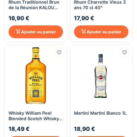
Rhum Traditionnel Brun
Rhum Charrette Vieux 3
de la Réunion KALOU
ans 70 cl 40°
40,3° - 70CL - Rhum
16,90 €
17,90 €
Charrette
Ajouter au panier
Ajouter au panier
Whisky William Peel
Martini Martini Bianco 1L
Blended Scotch Whisky -
70cl - 40°
18,49 €
18,90 €