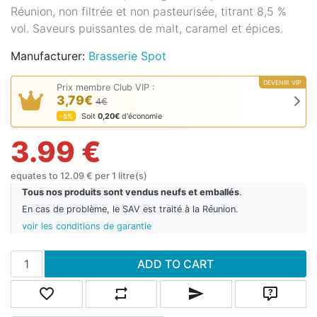
Réunion, non filtrée et non pasteurisée, titrant 8,5 %
vol. Saveurs puissantes de malt, caramel et épices.
Manufacturer:
Brasserie Spot
DEVENIR VIP
Prix membre Club VIP :
3,79€
4€
Soit
0,20€
d'économie
-5%
3.99 €
equates to 12.09 € per 1 litre(s)
Tous nos produits sont vendus neufs et emballés
.
En cas de problème, le SAV est traité à la Réunion.
voir les conditions de garantie
Add to cart
ADD TO CART
Add to wishlist
Add to compare list
Email a friend
Ask quest