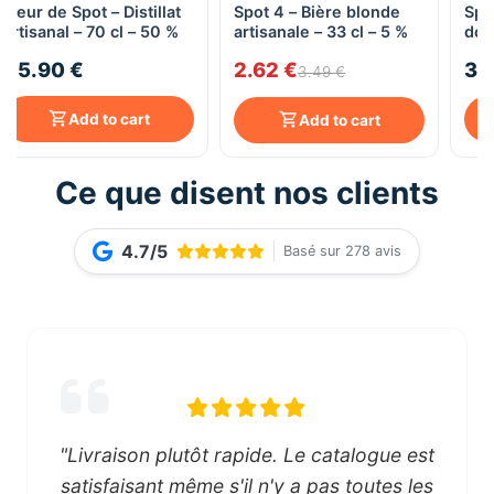
Fleur de Spot – Distillat
Spot 4 – Bière blonde
Spo
artisanal – 70 cl – 50 %
artisanale – 33 cl – 5 %
dor
– 6
45.90 €
2.62 €
3.
3.49 €
Add to cart
Add to cart
Ce que disent nos clients
4.7/5
Basé sur 278 avis
"Livraison plutôt rapide. Le catalogue est
satisfaisant même s'il n'y a pas toutes les