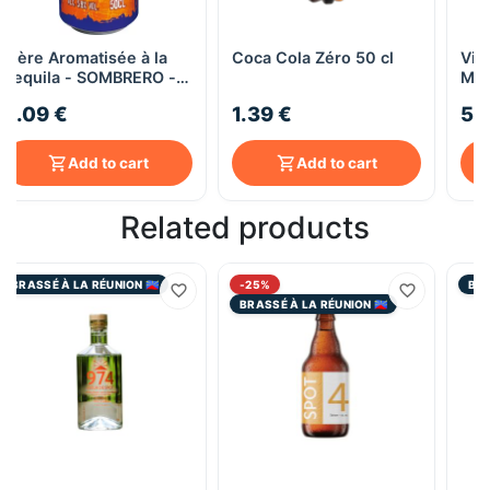
Bière Aromatisée à la
Coca Cola Zéro 50 cl
Vin
Tequila - SOMBRERO -
Med
Canette 50cl
75c
2.09 €
1.39 €
5.
Add to cart
Add to cart
Related products
BRASSÉ À LA RÉUNION 🇷🇪
-25%
BRA
BRASSÉ À LA RÉUNION 🇷🇪