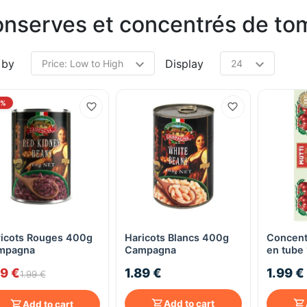
nserves et concentrés de to
 by
Display
0%
icots Rouges 400g
Haricots Blancs 400g
Concent
Quick View
Quick View
mpagna
Campagna
en tube
79 €
1.89 €
1.99 €
1.99 €
Add to cart
Add to cart