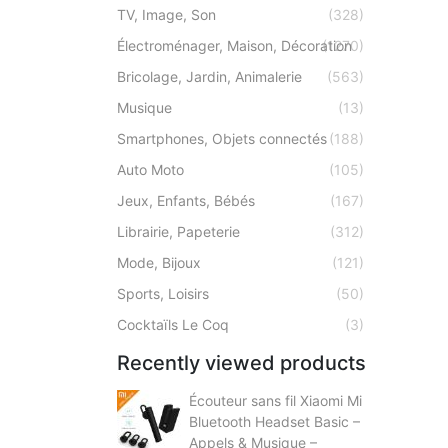
TV, Image, Son
(328)
Électroménager, Maison, Décoration
(1270)
Bricolage, Jardin, Animalerie
(563)
Musique
(13)
Smartphones, Objets connectés
(188)
Auto Moto
(105)
Jeux, Enfants, Bébés
(167)
Librairie, Papeterie
(312)
Mode, Bijoux
(121)
Sports, Loisirs
(50)
Cocktaïls Le Coq
(3)
Recently viewed products
Écouteur sans fil Xiaomi Mi
Bluetooth Headset Basic –
Appels & Musique –