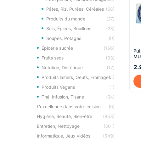
Pâtes, Riz, Purées, Céréales
(68)
Produits du monde
(27)
Sels, Épices, Bouillons
(23)
Soupes, Potages
(0)
Épicerie sucrée
(156)
Pul
MUT
Fruits secs
(33)
2.
Nutrition, Diététique
(17)
Produits laitiers, Oeufs, Fromages
(5)
Produits Vegans
(1)
Thé, Infusion, Tisane
(24)
L'excellence dans votre cuisine
(0)
Hygiène, Beauté, Bien-être
(853)
Entretien, Nettoyage
(301)
Informatique, Jeux vidéos
(549)