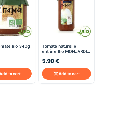
omate Bio 340g
Tomate naturelle
Quick View
Quick View
entière Bio MONJARDIN
660g
5.90 €
Add to cart
Add to cart