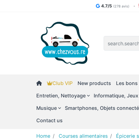
4.7/5
•
(278 avis)
Logo
Club VIP
New products
Les bons 
Entretien, Nettoyage
Informatique, Jeux
Musique
Smartphones, Objets connect
Contact us
Home
Courses alimentaires
Épicerie 