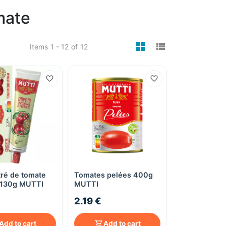
mate
viewmode gri
viewmode 
Items
1 - 12
of
12
ré de tomate
Tomates pelées 400g
Quick View
Quick View
 130g MUTTI
MUTTI
2.19 €
Add to cart
Add to cart