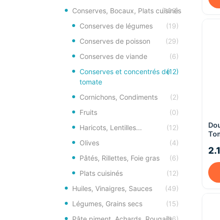
Conserves, Bocaux, Plats cuisinés
(103)
Conserves de légumes
(19)
Conserves de poisson
(29)
Conserves de viande
(6)
Conserves et concentrés de
(12)
tomate
Cornichons, Condiments
(2)
Fruits
(0)
Dou
Haricots, Lentilles...
(12)
To
130
Olives
(4)
2.
Pâtés, Rillettes, Foie gras
(6)
Plats cuisinés
(12)
Huiles, Vinaigres, Sauces
(49)
Légumes, Grains secs
(15)
Pâte piment, Achards, Rougails
(16)