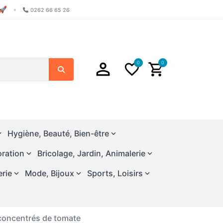
🚀
•
0262 66 65 26
0
0
Search
Hygiène, Beauté, Bien-être
ration
Bricolage, Jardin, Animalerie
erie
Mode, Bijoux
Sports, Loisirs
concentrés de tomate