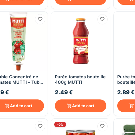
ble Concentré de
Purée tomates bouteille
Purée to
Quick View
Quick View
mates MUTTI – Tube
400g MUTTI
bouteil
 g
19 €
2.49 €
2.89 €
Add to cart
Add to cart
-0%