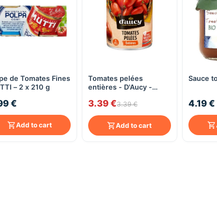
pe de Tomates Fines
Tomates pelées
Sauce t
Quick View
Quick View
TI – 2 x 210 g
entières - D'Aucy -
800g
99 €
3.39 €
4.19 €
3.39 €
Add to cart
Add to cart