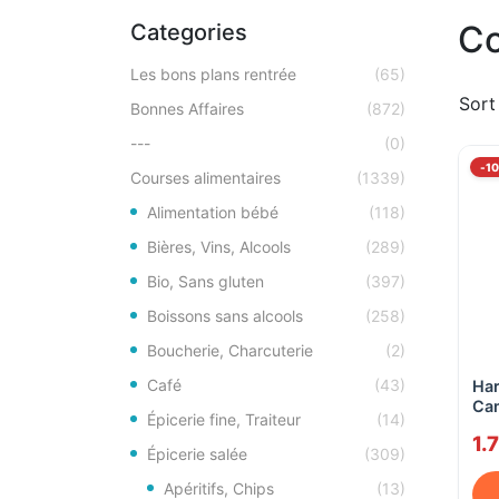
Co
Categories
Les bons plans rentrée
(65)
Sort
Bonnes Affaires
(872)
---
(0)
-1
Courses alimentaires
(1339)
Alimentation bébé
(118)
Bières, Vins, Alcools
(289)
Bio, Sans gluten
(397)
Boissons sans alcools
(258)
Boucherie, Charcuterie
(2)
Café
(43)
Har
Ca
Épicerie fine, Traiteur
(14)
1.
Épicerie salée
(309)
Apéritifs, Chips
(13)