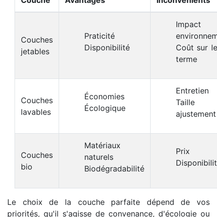
Couche
Avantages
Inconvénients
Impact
Praticité
environnem
Couches
Disponibilité
Coût sur l
jetables
terme
Entretien
Économies
Couches
Taille
Écologique
lavables
ajustement
Matériaux
Prix
Couches
naturels
Disponibili
bio
Biodégradabilité
Le choix de la couche parfaite dépend de vos
priorités, qu'il s'agisse de convenance, d'écologie ou