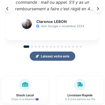
commande : mail ou appel. S'il y as un
remboursement a faire c'est réglé en 4
jours! Livreur adorable toujours le sourire
Clarence LEBON
et le petit mot gentil, serviable s'il y as une
Avis Google • novembre 2024
erreur quelconque(ça arrive extrêmement
rarement!) Il revient parfois le jour même!!
Franchement je mettrais 10 étoiles si c'était
possible !!"
Laissez votre avis
Stock Local
Livraison Rapide
Dispo à La Réunion 🇷🇪
3-4 jours partout sur l'île