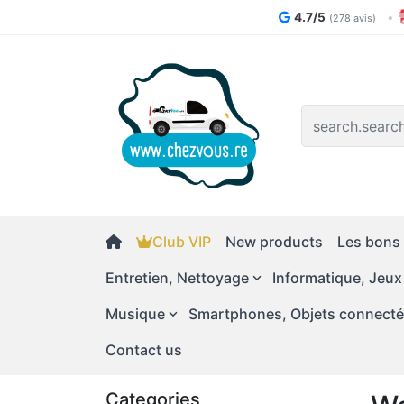
4.7/5
•
(278 avis)
Logo
Club VIP
New products
Les bons 
Entretien, Nettoyage
Informatique, Jeux
Musique
Smartphones, Objets connect
Contact us
Categories