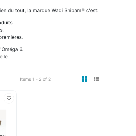
ien du tout, la marque Wadi Shibam® c'est:
duits.
s.
premières.
d'Oméga 6.
lle.
viewmode gri
viewmode 
Items
1 - 2
of
2