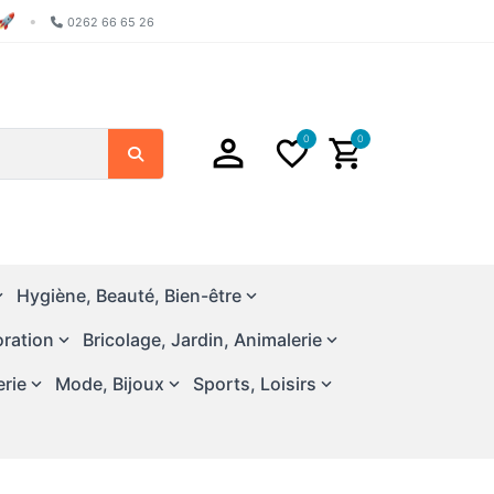
🚀
•
0262 66 65 26
0
0
Search
Hygiène, Beauté, Bien-être
ration
Bricolage, Jardin, Animalerie
erie
Mode, Bijoux
Sports, Loisirs