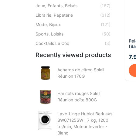
Jeux, Enfants, Bébés
(167)
Librairie, Papeterie
(312)
Mode, Bijoux
(121)
Sports, Loisirs
(50)
Pei
Cocktaïls Le Coq
(3)
(Ba
Recently viewed products
7.
Achards de citron Soleil
Réunion 170G
Haricots rouges Soleil
Réunion boîte 800G
Lave-Linge Hublot Berklays
BW07125SW | 7 kg, 1200
trs/min, Moteur Inverter -
Blanc