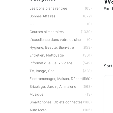
Wa
Les bons plans rentrée
(65)
Fond
Bonnes Affaires
(872)
---
(0)
Courses alimentaires
(1339)
L'excellence dans votre cuisine
(0)
Hygiène, Beauté, Bien-être
(853)
Entretien, Nettoyage
(301)
Informatique, Jeux vidéos
(549)
Sort
TV, Image, Son
(328)
Électroménager, Maison, Décoration
(1272)
Bricolage, Jardin, Animalerie
(563)
Musique
(13)
Smartphones, Objets connectés
(188)
Auto Moto
(105)