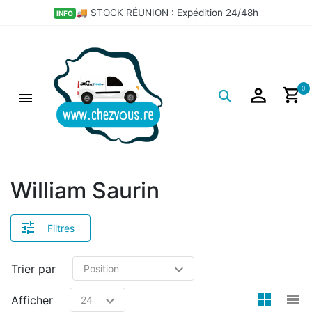
🚚 STOCK RÉUNION : Expédition 24/48h
INFO
Logo
0
William Saurin
Filtres
Trier par
view
v
Afficher